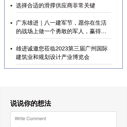
选择合适的滑撑供应商非常关键
广东雄进｜八一建军节，愿你在生活
的战场上做一个勇敢的军人，赢得幸
福！
雄进诚邀您莅临2023第三届广州国际
建筑业和规划设计产业博览会
广东雄进｜七夕将至，雄进愿您开心
时时，顺心事事!
广东雄进｜教师节到了，祝节日健康
说说你的想法
快乐!天下老师们身体健康!
广东雄进｜时光不老，久久念孝。祝