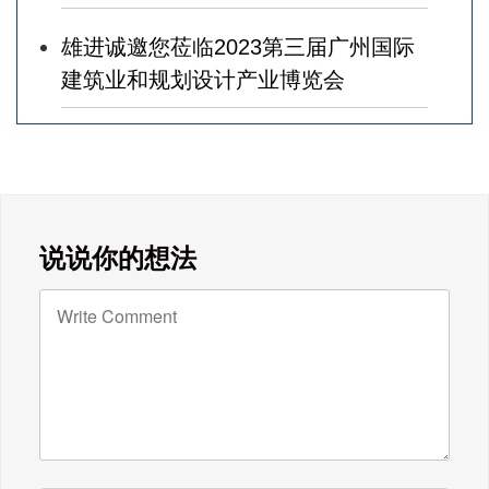
福！
雄进诚邀您莅临2023第三届广州国际
建筑业和规划设计产业博览会
广东雄进｜七夕将至，雄进愿您开心
时时，顺心事事!
广东雄进｜教师节到了，祝节日健康
说说你的想法
快乐!天下老师们身体健康!
广东雄进｜时光不老，久久念孝。祝
福所有老人，年年逢重阳，岁岁皆平
安。