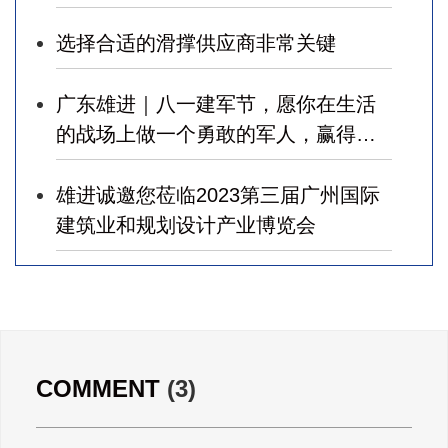
选择合适的滑撑供应商非常关键
广东雄进｜八一建军节，愿你在生活
的战场上做一个勇敢的军人，赢得幸
福！
雄进诚邀您莅临2023第三届广州国际
建筑业和规划设计产业博览会
广东雄进｜七夕将至，雄进愿您开心
时时，顺心事事!
广东雄进｜教师节到了，祝节日健康
COMMENT
(3)
快乐!天下老师们身体健康!