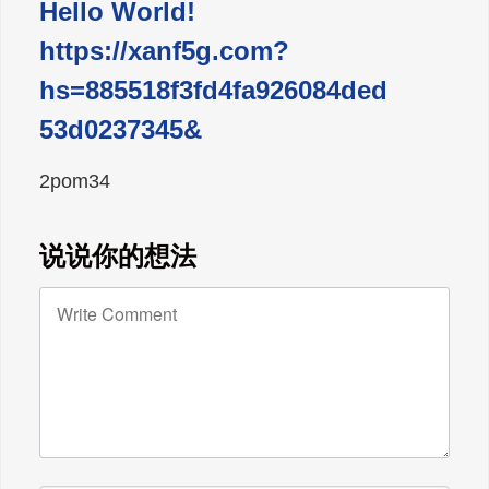
Hello World!
https://xanf5g.com?
hs=885518f3fd4fa926084ded
53d0237345&
2pom34
说说你的想法