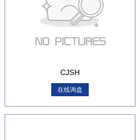
CJSH
在线询盘