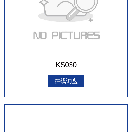
KS030
在线询盘