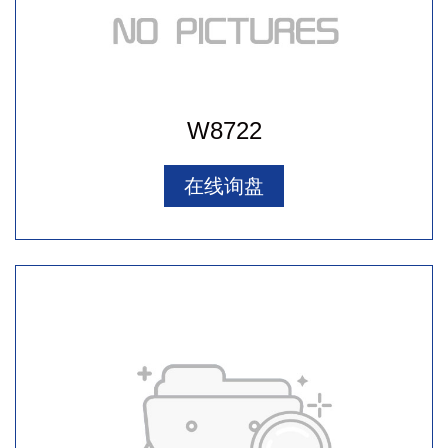
W8722
在线询盘