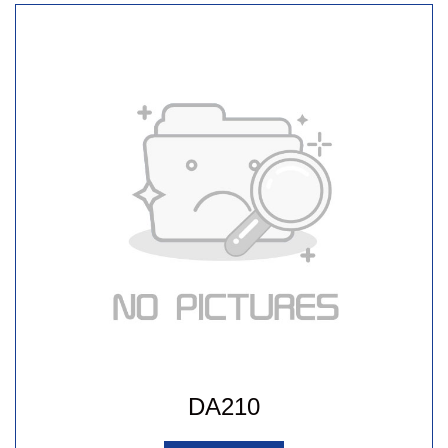
DA210