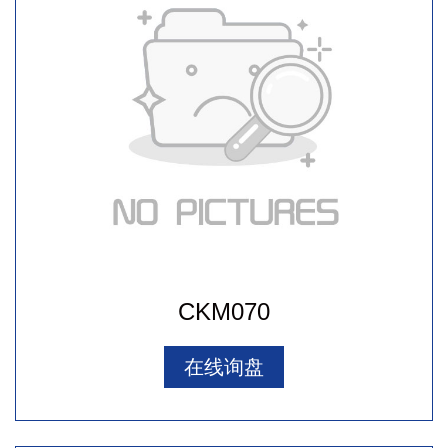
CKM070
在线询盘