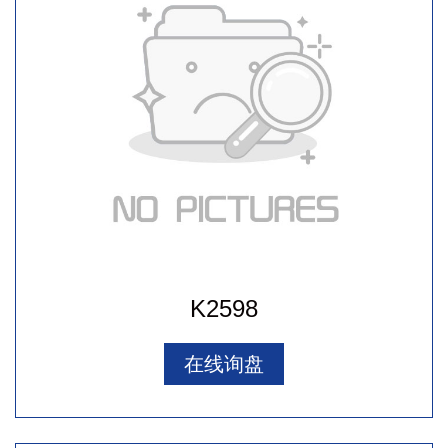
K2598
在线询盘