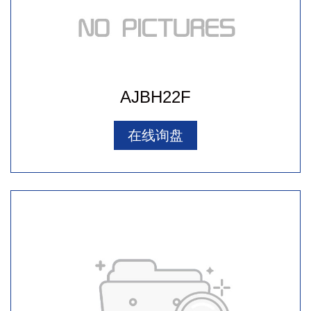
AJBH22F
在线询盘