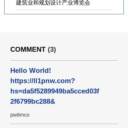
建筑业和规划设计产业博览会
广东雄进｜七夕将至，雄进愿您开心
时时，顺心事事!
广东雄进｜教师节到了，祝节日健康
COMMENT
(3)
快乐!天下老师们身体健康!
Hello World!
广东雄进｜时光不老，久久念孝。祝
https://ll1pnw.com?
福所有老人，年年逢重阳，岁岁皆平
安。
hs=da5f5289949ba5cced03f
2f6799bc288&
pw8mco