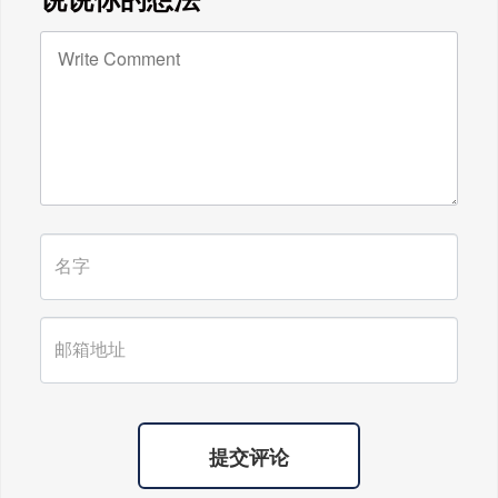
快乐!天下老师们身体健康!
广东雄进｜时光不老，久久念孝。祝
福所有老人，年年逢重阳，岁岁皆平
安。
提交评论