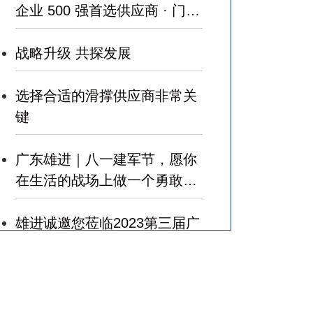
企业 500 强首选供应商 · 门窗
五金类 ”
战略升级 共探发展
选择合适的滑撑供应商非常关
键
广东雄进｜八一建军节，愿你
在生活的战场上做一个勇敢的
军人，赢得幸福！
雄进诚邀您莅临2023第三届广
州国际建筑业和规划设计产业
博览会
广东雄进｜七夕将至，雄进愿
您开心时时，顺心事事!