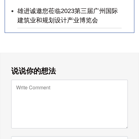
福！
雄进诚邀您莅临2023第三届广州国际
建筑业和规划设计产业博览会
广东雄进｜七夕将至，雄进愿您开心
时时，顺心事事!
广东雄进｜教师节到了，祝节日健康
说说你的想法
快乐!天下老师们身体健康!
广东雄进｜时光不老，久久念孝。祝
福所有老人，年年逢重阳，岁岁皆平
安。