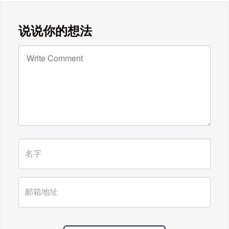
广东雄进｜教师节到了，祝节日健康
说说你的想法
快乐!天下老师们身体健康!
广东雄进｜时光不老，久久念孝。祝
福所有老人，年年逢重阳，岁岁皆平
安。