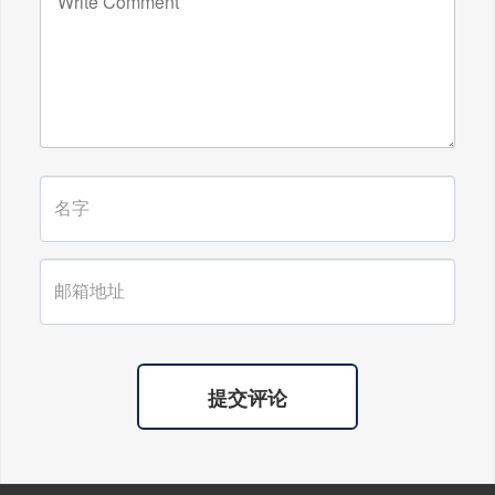
广东雄进｜时光不老，久久念孝。祝
福所有老人，年年逢重阳，岁岁皆平
安。
提交评论