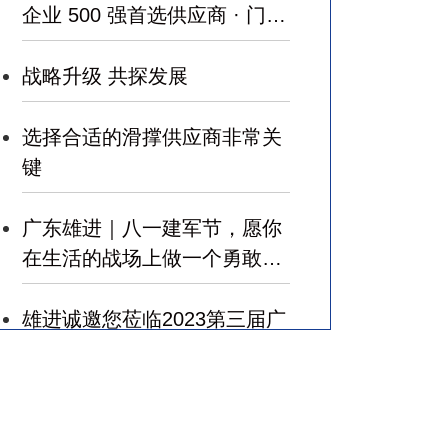
企业 500 强首选供应商 · 门窗
五金类 ”
战略升级 共探发展
选择合适的滑撑供应商非常关
键
广东雄进｜八一建军节，愿你
在生活的战场上做一个勇敢的
军人，赢得幸福！
雄进诚邀您莅临2023第三届广
州国际建筑业和规划设计产业
博览会
广东雄进｜七夕将至，雄进愿
您开心时时，顺心事事!