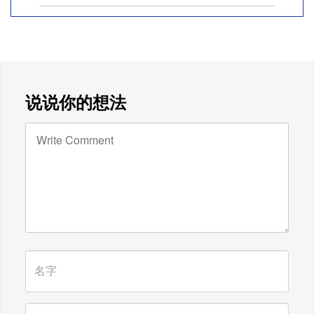
广东雄进｜七夕将至，雄进愿您开心
时时，顺心事事!
广东雄进｜教师节到了，祝节日健康
说说你的想法
快乐!天下老师们身体健康!
广东雄进｜时光不老，久久念孝。祝
福所有老人，年年逢重阳，岁岁皆平
安。