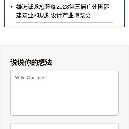
雄进诚邀您莅临2023第三届广州国际
建筑业和规划设计产业博览会
广东雄进｜七夕将至，雄进愿您开心
时时，顺心事事!
广东雄进｜教师节到了，祝节日健康
说说你的想法
快乐!天下老师们身体健康!
广东雄进｜时光不老，久久念孝。祝
福所有老人，年年逢重阳，岁岁皆平
安。