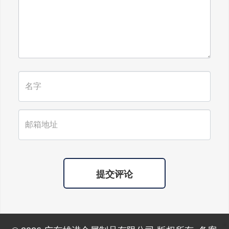
广东雄进｜时光不老，久久念孝。祝
福所有老人，年年逢重阳，岁岁皆平
安。
提交评论