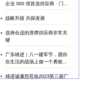
企业 500 强首选供应商 · 门窗
五金类 ”
战略升级 共探发展
选择合适的滑撑供应商非常关
键
广东雄进｜八一建军节，愿你
在生活的战场上做一个勇敢的
军人，赢得幸福！
雄进诚邀您莅临2023第三届广
州国际建筑业和规划设计产业
博览会
广东雄进｜七夕将至，雄进愿
您开心时时，顺心事事!