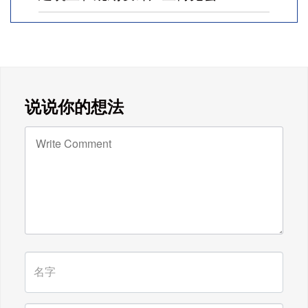
广东雄进｜七夕将至，雄进愿您开心
时时，顺心事事!
广东雄进｜教师节到了，祝节日健康
说说你的想法
快乐!天下老师们身体健康!
广东雄进｜时光不老，久久念孝。祝
福所有老人，年年逢重阳，岁岁皆平
安。