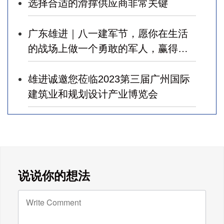
选择合适的滑撑供应商非常关键
广东雄进｜八一建军节，愿你在生活
的战场上做一个勇敢的军人，赢得幸
福！
雄进诚邀您莅临2023第三届广州国际
建筑业和规划设计产业博览会
广东雄进｜七夕将至，雄进愿您开心
时时，顺心事事!
广东雄进｜教师节到了，祝节日健康
说说你的想法
快乐!天下老师们身体健康!
广东雄进｜时光不老，久久念孝。祝