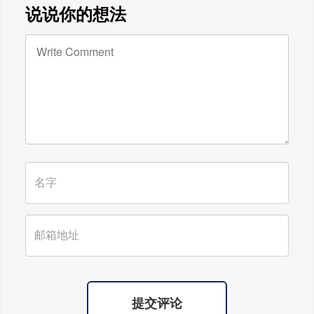
广东雄进｜教师节到了，祝节日健康
说说你的想法
快乐!天下老师们身体健康!
广东雄进｜时光不老，久久念孝。祝
福所有老人，年年逢重阳，岁岁皆平
安。
提交评论