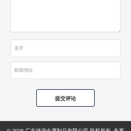
广东雄进｜时光不老，久久念孝。祝
福所有老人，年年逢重阳，岁岁皆平
安。
提交评论
© 2026 广东雄进金属制品有限公司 版权所有. 备案