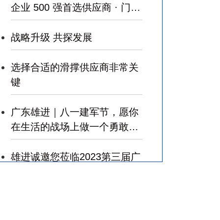
企业 500 强首选供应商 · 门窗
五金类 ”
战略升级 共探发展
选择合适的滑撑供应商非常关
键
广东雄进｜八一建军节，愿你
在生活的战场上做一个勇敢的
军人，赢得幸福！
雄进诚邀您莅临2023第三届广
州国际建筑业和规划设计产业
博览会
广东雄进｜七夕将至，雄进愿
您开心时时，顺心事事!