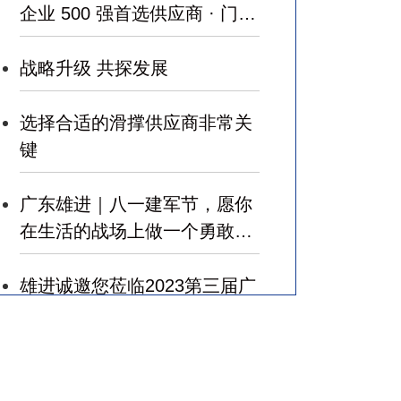
企业 500 强首选供应商 · 门窗
五金类 ”
战略升级 共探发展
选择合适的滑撑供应商非常关
键
广东雄进｜八一建军节，愿你
在生活的战场上做一个勇敢的
军人，赢得幸福！
雄进诚邀您莅临2023第三届广
州国际建筑业和规划设计产业
博览会
广东雄进｜七夕将至，雄进愿
您开心时时，顺心事事!