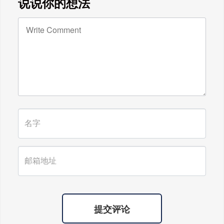
说说你的想法
快乐!天下老师们身体健康!
广东雄进｜时光不老，久久念孝。祝
福所有老人，年年逢重阳，岁岁皆平
安。
提交评论