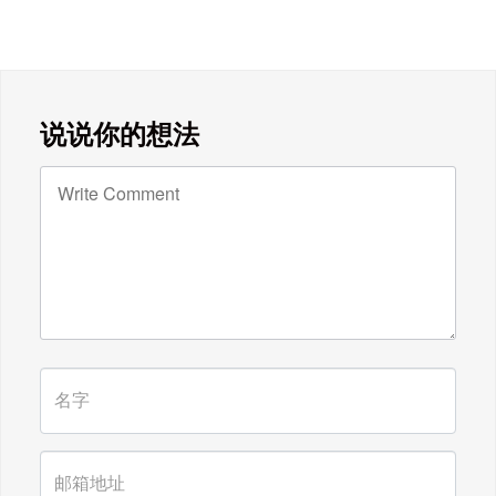
广东雄进｜七夕将至，雄进愿您开心
时时，顺心事事!
广东雄进｜教师节到了，祝节日健康
说说你的想法
快乐!天下老师们身体健康!
广东雄进｜时光不老，久久念孝。祝
福所有老人，年年逢重阳，岁岁皆平
安。