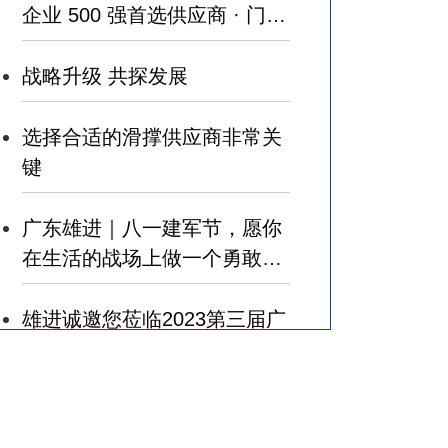
企业 500 强首选供应商 · 门窗
五金类 ”
战略升级 共探发展
选择合适的滑撑供应商非常关
键
广东雄进｜八一建军节，愿你
在生活的战场上做一个勇敢的
军人，赢得幸福！
雄进诚邀您莅临2023第三届广
州国际建筑业和规划设计产业
博览会
广东雄进｜七夕将至，雄进愿
您开心时时，顺心事事!