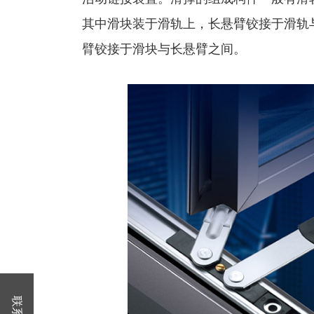
其中滑块装于滑轨上，长悬臂铰接于滑轨
臂铰接于滑块与长悬臂之间。