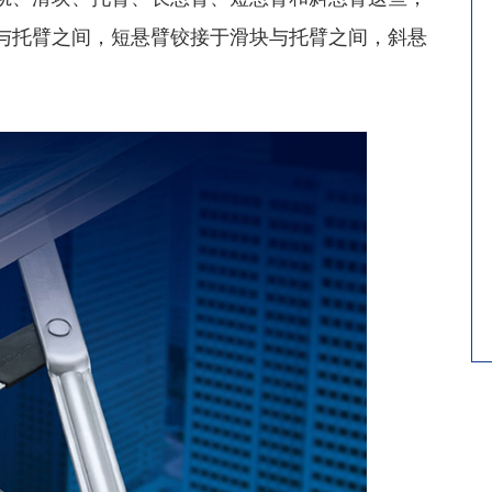
与托臂之间，短悬臂铰接于滑块与托臂之间，斜悬