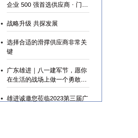
企业 500 强首选供应商 · 门窗
五金类 ”
战略升级 共探发展
选择合适的滑撑供应商非常关
键
广东雄进｜八一建军节，愿你
在生活的战场上做一个勇敢的
军人，赢得幸福！
雄进诚邀您莅临2023第三届广
州国际建筑业和规划设计产业
博览会
广东雄进｜七夕将至，雄进愿
您开心时时，顺心事事!