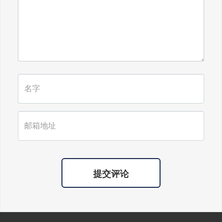
广东雄进｜时光不老，久久念孝。祝
福所有老人，年年逢重阳，岁岁皆平
安。
提交评论