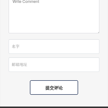
广东雄进｜时光不老，久久念孝。祝
福所有老人，年年逢重阳，岁岁皆平
安。
提交评论