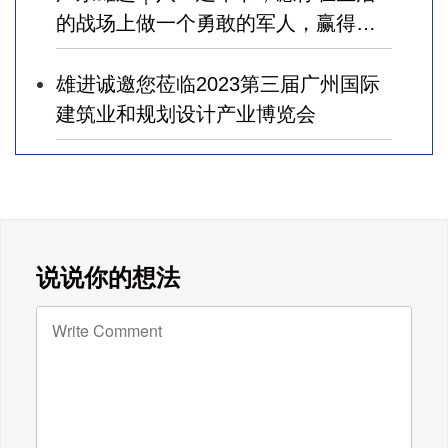
的战场上做一个勇敢的军人，赢得幸
福！
雄进诚邀您莅临2023第三届广州国际
建筑业和规划设计产业博览会
广东雄进｜七夕将至，雄进愿您开心
时时，顺心事事!
广东雄进｜教师节到了，祝节日健康
说说你的想法
快乐!天下老师们身体健康!
广东雄进｜时光不老，久久念孝。祝
福所有老人，年年逢重阳，岁岁皆平
安。