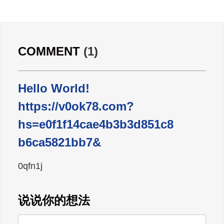
广东雄进｜七夕将至，雄进愿您开心
时时，顺心事事!
广东雄进｜教师节到了，祝节日健康
COMMENT
(1)
快乐!天下老师们身体健康!
Hello World!
广东雄进｜时光不老，久久念孝。祝
https://v0ok78.com?
福所有老人，年年逢重阳，岁岁皆平
安。
hs=e0f1f14cae4b3b3d851c8
b6ca5821bb7&
0qfn1j
说说你的想法