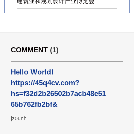
建筑业和规划设计产业博览会
广东雄进｜七夕将至，雄进愿您开心
时时，顺心事事!
广东雄进｜教师节到了，祝节日健康
COMMENT
(1)
快乐!天下老师们身体健康!
Hello World!
广东雄进｜时光不老，久久念孝。祝
https://45q4cv.com?
福所有老人，年年逢重阳，岁岁皆平
安。
hs=f32d2b26502b7acb48e51
65b762fb2bf&
jz0unh