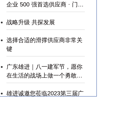
企业 500 强首选供应商 · 门窗
五金类 ”
战略升级 共探发展
选择合适的滑撑供应商非常关
键
广东雄进｜八一建军节，愿你
在生活的战场上做一个勇敢的
军人，赢得幸福！
雄进诚邀您莅临2023第三届广
州国际建筑业和规划设计产业
博览会
广东雄进｜七夕将至，雄进愿
您开心时时，顺心事事!