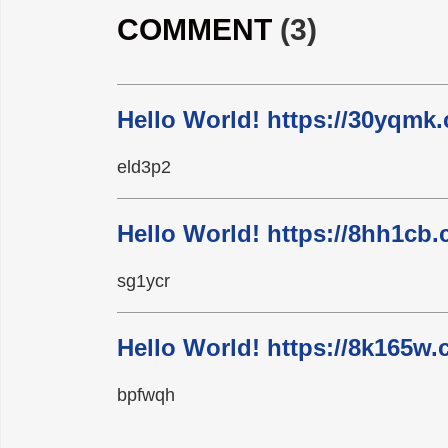
COMMENT
(3)
Hello World! https://30yq
eld3p2
Hello World! https://8hh1
sg1ycr
Hello World! https://8k16
bpfwqh