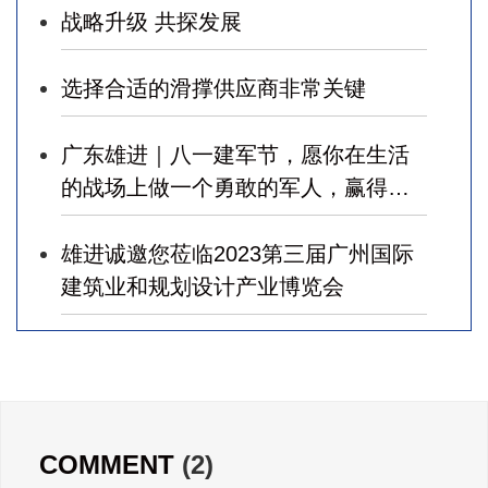
战略升级 共探发展
选择合适的滑撑供应商非常关键
广东雄进｜八一建军节，愿你在生活
的战场上做一个勇敢的军人，赢得幸
福！
雄进诚邀您莅临2023第三届广州国际
建筑业和规划设计产业博览会
广东雄进｜七夕将至，雄进愿您开心
时时，顺心事事!
广东雄进｜教师节到了，祝节日健康
COMMENT
(2)
快乐!天下老师们身体健康!